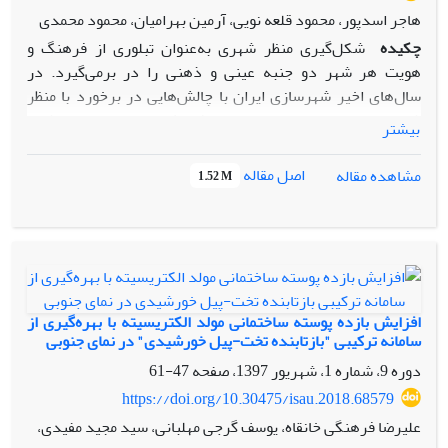
هاجر اسدپور، محمود قلعه نویی، آرمین بهرامیان، محمود محمدی
چکیده
شکل‌گیری منظر شهری به‌عنوان تبلوری از فرهنگ و
هویت هر شهر دو جنبه عینی و ذهنی را در برمی‌گیرد. در
سال‌های اخیر شهرسازی ایران با چالش‌هایی در برخورد با منظر
شهری روبه‌رو بوده است. باوجود پژوهش‌های متعدد انجام‌شده
بیشتر
در حوزه منظر شهری پرداختن به چالش‌ها با نگاهی جامع در کنار
دسته‌بندی و اولویت‌بندی آن‌ها به‌منظور رفع هر چه سریع‌ترشان
اصل مقاله
مشاهده مقاله
1.52 M
همچنان مغفول مانده است. هدف این پژوهش استخراج و
رتبه‌بندی چالش‌های منظر شهری در ایران تعیین گردید و
رتبه‌بندی چالش‌ها مطابق نظر متخصصین صورت گرفت.
پرسش‌های پژوهش بدین ترتیب عنوان شدند که وضعیت
چالش‌های منظر شهری در شهرسازی ایران چگونه است؟ و کدام
دسته از چالش‌های معنایی-هویتی منظر شهری ایران در اولویت
افزایش بازده پوسته ساختمانی مولد الکتریسیته با بهره‌گیری از
برای رسیدگی قرار دارد؟. پژوهش کاربردی حاضر با روش
سامانه ترکیبی "بازتابنده تخت-پیل خورشیدی" در نمای جنوبی
توصیفی-تحلیلی و پیمایشی دنبال شده و در این مسیر از ابزار
دوره 9، شماره 1، شهریور 1397، صفحه
47-61
پرسشنامه، مدل تحلیل سه شاخِگی و آزمون تی و فریدمن در
https://doi.org/10.30475/isau.2018.68579
نرم‌افزار SPSS استفاده گردید. نتایج نشان داد که دسته‌بندی
علیرضا فرهنگی خانقاه، یوسف گرجی مهلبانی، سید مجید مفیدی،
سه‌گانه 1) چالش‌های محتوایی (رفتاری)، 2) چالش‌های ساختاری و