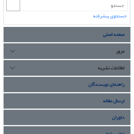
36/645)، خاطرات و ارزش‌های شخصی و جمعی (بار عاملی تجمعی
45/760)، تسهیلات فضایی (بار عاملی تجمعی 54/184) و فاصله از
جستجوی پیشرفته
مرکز محله (بار عاملی تجمعی 58/900) به ترتیب دارای بیشترین
شدت تأثیر بر دلبستگی مکانی ساکنین کوی اساتید هستند.
صفحه اصلی
مرور
اطلاعات نشریه
راهنمای نویسندگان
ارسال مقاله
داوران
تماس با ما