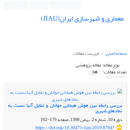
ورود به سامانه
ثبت نام
English
معماری و شهرسازی ایران(JIAU)
صفحه اصلی
فهرست مقالات
نوع مقاله:
مقاله پژوهشی
تعداد مقالات:
248
بررسی رابطه بین هوش هیجانی جوانان و تمایل آنها نسبت به
نمادهای شهری
دوره 10، شماره 2، بهمن 1398، صفحه
179-192
https://doi.org/10.30475/isau.2019.87947