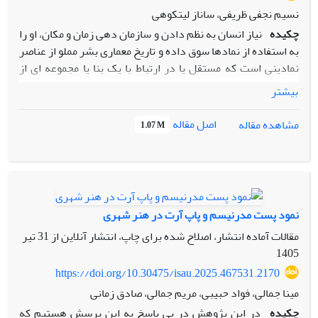
نسیم نجفی ظریفی، ساناز لیتکوهی
چکیده
نیاز انسان به نظم دادن و سازمان دهی زمان و مکان، او را
به استفاده از نمادها سوق داده و تاریخ معماری بشر مملو از عناصر
نمادینی است که مستقل یا در ارتباط با یک بنا یا مجموعه ای از
بناها ظهور می کنند.المان های شهری نیز به عنوان عناصری که در
بیشتر
آنها غالبا نقش مفهومی و نمادین قوی تر از عملکرد کالبدی است،
به عنوان گونه اصلی عناصر نمادین در سکونتگاه های انسانی درک
اصل مقاله
مشاهده مقاله
1.07 M
می‌شوند.این پژوهش به بررسیرابطه بین مولفه‌های هوش
هیجانی استفاده کنندگان فضا و تمایل آنان به استفاده از عناصر
نمادین معماری یا شهرسازی درجوانان پرداخته است.برای بررسی
این موضوع دو پرسشنامه مورد استفاده قرار گرفت: در درجه اول
پرسشنامه استاندارد هوش هیجانی( بار – آن) برای سنجش میزان
نمود پست مدرنیسم و پاپ آرت در هنر شهری
هوش هیجانی پاسخ دهندگان بکار رفته و سپس با طراحی
مقالات آماده انتشار، اصلاح شده برای چاپ، انتشار آنلاین از
31 تیر
پرسشنامه ای دیگر ترجیحات فضایی آنان مورد سنجش قرار
1405
گرفت. داده‌های بدست آمده از هر دو پرسشنامه با استفاده از
نرم افزار
SPSS
تجزیه و تحلیل گردید. دراین پژوهش میزان
https://doi.org/10.30475/isau.2025.467531.2170
تاثیرگذاری عناصرنمادین معماری به عنوان یکی از مولفه‌های
مینا جمالی، فواد حبیبی، مریم جمالی، صادق زمانی
کیفیت فضای شهری از منظراستفاده کننده ارزیابی
چکیده
در این پژوهش در پی پاسخ به این پرسش هستیم که