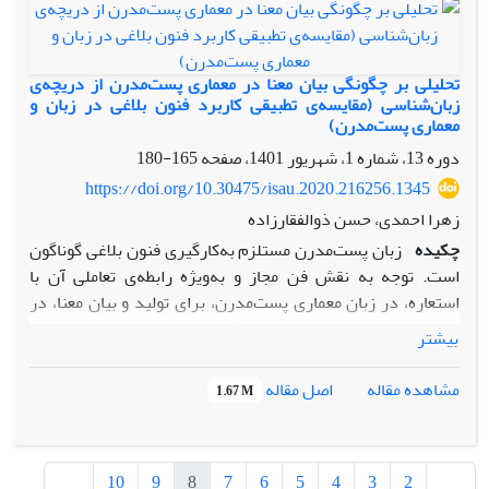
این رو، سعی شده به معیار‌های گزینش دستیار تدریس و مدرسان
اصیل و مبنایی انسان است.
مدعو در دانشکده‌ی معماری دانشگاه حکیم سبزواری پرداخته
شود. روش تحقیق این مقاله ترکیبی است و در دو بخش مطالعات
تحلیلی بر چگونگی بیان معنا در معماری پست‌مدرن از دریچه‌ی
کتابخانه‌ای و زمینه‌ای، از طریق مصاحبه و پرسشنامه انجام شده
زبان‌شناسی (مقایسه‌ی تطبیقی کاربرد فنون بلاغی در زبان و
معماری پست‌مدرن)
است. از طریق مصاحبه با استادان و پرسش از دانشجویان دوره‌ی
کارشناسی، و در ادامه، با مقایسه، تحلیل و تطبیق نظرها، چند معیار
دوره 13، شماره 1، شهریور 1401، صفحه
165-180
روشن بدست آمد و اولویت‌بندی شد. هدف از تحقیق حاضر آن
https://doi.org/10.30475/isau.2020.216256.1345
است که از طریق استخراج معیارهای برجسته‌ی مورد قبول
زهرا احمدی، حسن ذوالفقارزاده
استادان و دانشجویان معماری، تعریفی عملیاتی برای گزینش
چکیده
زبان پست‌مدرن مستلزم به‌کارگیری فنون بلاغی گوناگون
دستیاران استاد ارائه دهد تا استادان علاقه‌مند بتوانند
است. توجه به نقش فن مجاز و به‌و‌یژه رابطه‌ی تعاملی آن با
انتخاب‌های شخصی و تجربی خود را با نتایج حاصل از این پژوهش
استعاره، در زبان معماری پست‌مدرن، برای تولید و بیان معنا، در
ارزیابی نمایند و خطای کمتری داشته باشند.
پژوهش‌های پیشین مدنظر قرار نگرفته است. هدف این پژوهش
بیشتر
بررسی نحوه‌ی شکل‌گیری و کارکرد فنون بلاغی در تولید و انتقال
معنا و نیز رمزگشایی و بازتولید آن در معماری پست‌مدرن است.
اصل مقاله
مشاهده مقاله
1.67 M
به‌این منظور، برای نخستین‌بار، شرایط تحقق فنون بلاغی مجاز و
استعاره در معماری پست‌مدرن تعریف شد و رابطه‌ی تعاملی آن‌ها
در دو محور هم‌نشینی و جانشینی برای ایجاد دو فن دیگر ایهام و
10
9
8
7
6
5
4
3
2
کنایه، مورد تجزیه‌وتحلیل قرار گرفت. بنابراین پژوهش حاضر