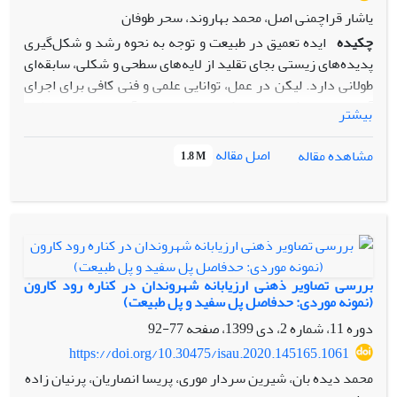
یاشار قراچمنی اصل، محمد بهاروند، سحر طوفان
چکیده
ایده تعمیق در طبیعت و توجه به نحوه رشد و شکل‌گیری
پدیده‌های زیستی بجای تقلید از لایه‌های سطحی و شکلی، سابقه‌ای
طولانی دارد. لیکن در عمل، توانایی علمی و فنی کافی برای اجرای
آن وجود نداشته است. شاید بتوان دلیل آن را انتخاب سطحی
بیشتر
موضوعات پیچیده و غیر قابل احاطه به لحاظ ضعف در زمینه‌های
علمی و یا نبود امکانات فنی برای اجرا دانست. حال با عنایت به
اصل مقاله
مشاهده مقاله
1.8 M
تحولات فنی و علمی در چند دهه اخیر امکان‌پذیری چنین رویکرد
ماهیتی، دور از ذهن نمی‌باشد. ظهور نظریات و روش‌های رایانشی
نوین بر گرفته از سیستم‌های زیست‌شناختی، در طی چند دهه
اخیر، تعمیق در اصول و قواعد فرآیند تولید فرم را امکان‌پذیر
نموده است. هدف مقاله حاضر بررسی چگونگی الگو‌سازی از
فرآیندهای رشد و شکل‌گیری پدیده‌های زیستی در روشمند‌سازی
بررسی تصاویر ذهنی ارزیابانه شهروندان در کناره رود کارون
فرآیند تولید فرم در حوزه معماری می‌باشد. یکی از الگوهای مطرح
(نمونه موردی: حدفاصل پل سفید و پل طبیعت)
در فرآیند رشد پدیده‌های زیستی، الگوی رشد دیفرانسیلی
دوره 11، شماره 2، دی 1399، صفحه
77-92
می‌باشد. روش تحقیق در پژوهش پیش‌رو، بصورت توصیفی تحلیلی
https://doi.org/10.30475/isau.2020.145165.1061
بوده و اطلاعات از طریق مطالعات کتابخانه‌ای و اسناد و مدارک،
محمد دیده بان، شیرین سردار موری، پریسا انصاریان، پرنیان زاده
گردآوری شده‌اند. پس از مرور سوابق نظری و عملی رایانشی ملهم