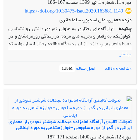
دوره 11، شماره 1، تیر 1399، صفحه
167-186
https://doi.org/10.30475/isau.2020.163681.1149
مژده جعفری، علی اسدپور، سلما حائری
چکیده
قرارگاه‌های رفتاری به عنوان ثمره‌ی دانش روانشناسی
اکولوژیک، به رفتار و تجربه های مردم در زندگی روزمره‌شان و در
محیط واقعی می‌پردازد. از این دیدگاه مطالعه رفتار انسان وابسته
به مطالعه محیط آن رفتار می باشد لذا طراح علاوه بر شناسایی
بیشتر
الگوهای رفتاری تکرار شونده و محیطی که رفتار درون آن شکل می
گیرد ملزم به شناخت رابطه‌ی بین این دو عامل می باشد. هدف
اصل مقاله
مشاهده مقاله
1.85 M
این پژوهش یافتن راهبردهای طراحی معماری خوابگاه‌های
دانشجویی متناسب با رفتار فضایی دانشجویان بر پایۀ «قرارگاه
رفتاری» دختر ایرانی است. در پژوهش حاضر، علاوه بر شیوه‌های
غیر‌مداخله‌گر شامل حضور مستقیم در فضا و ثبت رویدادها، به
شیوه ی میدانی یک نمونه 200 تایی از دانشجویان ساکن در مجتمع
خوابگاهی خواهران دانشگاه شیراز در مقاطع مختلف (کارشناسی،
کارشناسی ارشد و دکتری) مورد مطالعه قرار گرفتند و از طریق
تحولات کالبدی آرامگاه امامزاده عبدالله شوشتر نمودی از معماری
پرسشنامه باز و تحلیل محتوایی داده‌های کیفی، ضمن شناسایی
ایرانی در گذر از دوره سلجوقی -خوارزمشاهی به دوره ایلخانی
قرارگاه‌های رفتاری، وزن مؤلفه‌های موثر در طراحی شامل الگوهای
دوره 12، شماره 2، دی 1400، صفحه
171-187