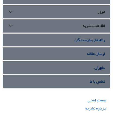
بیشترین امتیاز ماباک (0/220)، (0/188) و (0/222) در جایگاه اول
تا سوم و در مقابل مناطق هوانیروز، سروآزاد و شریف با کسب
مرور
کمترین امتیاز ماباک (0/103-)، (0/136-) و (0/203) در جایگاه
دهم تا دوازدهم قرار گرفتند. دربین ابعاد زیست‌پذیری
اطلاعات نشریه
بیشترین میزان شکاف در بعد کالبدی و کمترین برای بعد
زیست‌محیطی است. فضای غالب زیست‌پذیری با رویکرد شهر
انسانی بر محله‌های منطقه 22 در وضعیت متوسط و نامطلوب قرار
راهنمای نویسندگان
دارد. به‌طوری که 16درصد مناطق در خوشه قابل قبول، 17درصد
در خوشه قابل تحمل، 25درصد در خوشه متوسط، 25درصد در
ارسال مقاله
خوشه نامطلوب و 17درصد در خوشه غیرقابل قبول قرار گرفته
بودند. مقدم بودن شهرنشینی بر شهرسازی، عدم شکل‌گیری
داوران
کامل ساختار و سازمان فضایی، عدم توزیع نامناسب خدمات
مسکونی، عدم تحقق‌پذیری کاربری‌های خدماتی و ابتناء به توسعه
خودرو محور منطقه 22 در تقابل با توسعه انسان محور ،
تماس با ما
زیست‌پذیری آن‌را به سوی شرایط نامطلوبی سوق داده است.
صفحه اصلی
درباره نشریه