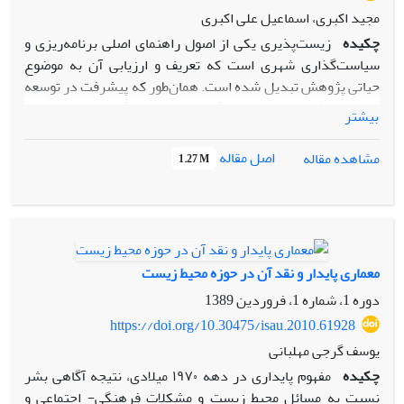
مجید اکبری، اسماعیل علی اکبری
چکیده
زیست‌پذیری یکی از اصول راهنمای اصلی برنامه‌ریزی و
سیاست‌گذاری شهری است که تعریف و ارزیابی آن به موضوع
حیاتی پژوهش تبدیل شده است. همان‌طور که پیشرفت در توسعه
اجتماعی-اقتصادی شتاب می‌گیرد، شرایط زندگی در مقیاس خرد
بیشتر
نیاز به توجه فوری بیشتری دارد. تاریخ نسبتاً کوتاه مطالعات انجام
شده در رابطه با زیست‌پذیری جوامع شهری نشان می‌دهد این
اصل مقاله
مشاهده مقاله
1.27 M
مفهوم به علت گستره معنایی قابلیت این را دارد که با رویکردهای
متفاوت و متنوعی مورد مطالعه و بررسی قرار بگیرد. پژوهش حاضر
با هدف وضعیت‌ستجی زیست‌پذیری منطقه 22 کلان‌شهر تهران با
رویکرد شهر انسانی انجام گرفته است. نوشتار حاضر از ازنظر
هدف کاربردی و از حیث روش بررسی توصیفی- تحلیلی است.
معماری پایدار و نقد آن در حوزه محیط زیست
داده‌ها و اطلاعات موردنیاز پژوهش، به دو روش اسنادی
دوره 1، شماره 1، فروردین 1389
(کتابخانه‌ای) و میدانی (پرسشنامه) گردآوری ‌شده است. نتایج
پژوهش حاضر نشان داد که زیست‌پذیری منطقه 22 پایین‌تر‌ از حد
https://doi.org/10.30475/isau.2010.61928
متوسط است و محله‌ها از لحاظ زیست‌پذیری با رویکرد شهر انسانی
یوسف گرجی مهلبانی
در شرایط یکسان و همگونی قرار ندارند. در این بین، محله‌‌های
چکیده
مفهوم پایداری در دهه ۱۹۷۰ میلادی، نتیجه آگاهی بشر
دریاچه شهدای خلیج فارس، گلستان و زیبادشت به ترتیب با کسب
نسبت به مسائل محیط زیست و مشکلات فرهنگی- اجتماعی و