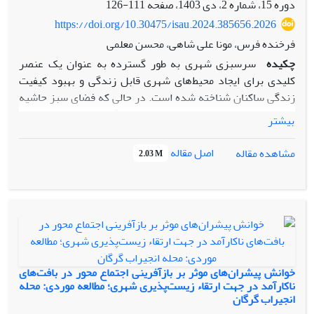
دوره 15، شماره 2، دی 1403، صفحه
111-126
https://doi.org/10.30475/isau.2024.385656.2026
فرخنده فرس، مونا علی شاهی، محسن معلمی
چکیده
سرسبزی شهری به طور گسترده به عنوان یک عنصر
کلیدی برای ایجاد محیط‌های شهری قابل زندگی و بهبود کیفیت
زندگی ساکنان شناخته شده است. در حالی که فضای سبز حاشیه
خیابان‌ها یکی از اجزای ضروری پوشش گیاهی شهری است که
بیشتر
ساکنان فراوان بیشتری به آن دسترسی دارند و به طور روزمره با
آن مواجه هستند، بیشتر مطالعات فضای سبز و فعالیت فیزیکی
اصل مقاله
مشاهده مقاله
2.03 M
شهری به جای خیابان‌های محوطه‌سازی شده، بر پارک‌ها متمرکز
شده‌اند. با توجه به مطالعات اندک در زمینه فضای سبز خیابان‌ها
در مقیاس خرد، پژوهش پیش رو در پی ارزیابی و درک مزایای
گسترده روانشناختی ، فیزیولوژیکی، رفاه عمومی و اجتماعی است
که افراد در نتیجه تجربه فضای سبز خیابانی باکیفیت در منظر
شهری دریافت می‌کنند. این پژوهش با روش ترکیبی و مطالعه
موردی انجام گردیده است. از این رو ابتدا به بررسی محتواهای
خوانش پیشران‌های موثر بر بازآفرینی اجتماع محور در بافت‌های
پیشرو با توجه به مطالعات اسنادی و کتابخانه‌ای پرداخته شده
ناکارآمد در جهت ارتقاء زیست‌پذیری شهری؛ مطالعه موردی: محله
انجیراب گرگان
است. در حالی که تکنیک‌های تجزیه و تحلیل اهمیت و عملکرد