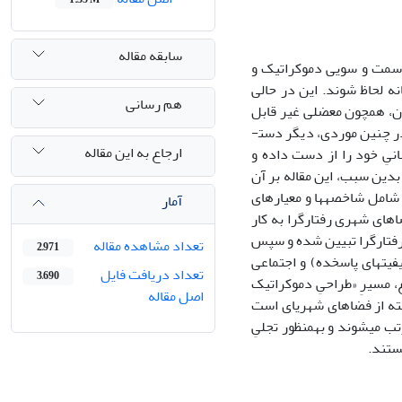
سابقه مقاله
، سمت و سویی دموکراتیک و
انه لحاظ شوند. این در حالی
هم رسانی
ان، همچون معضلی غیر قابل
تحمل، ثمره­ای جز تقلیل و اضمحلال کیفیت­های محیطی و اجتماعیِ فضاهای شهری ندارد. در چنین موردی، دیگر دست­
ارجاع به این مقاله
سانیِ خود را از دست داده و
بدین سبب، این مقاله بر آن
 شامل شاخصه­ها و معیارهای
آمار
اهای شهری رفتارگرا به کار
 رفتارگرا تبیین شده و سپس
تعداد مشاهده مقاله
2,971
فیت­های پاسخده) و اجتماعی
تعداد دریافت فایل
3,690
، مسیرِ «طراحیِ دموکراتیک
اصل مقاله
ته از فضاهای شهری­ای است
 می­شوند و به­منظور تجلیِ
ستند.