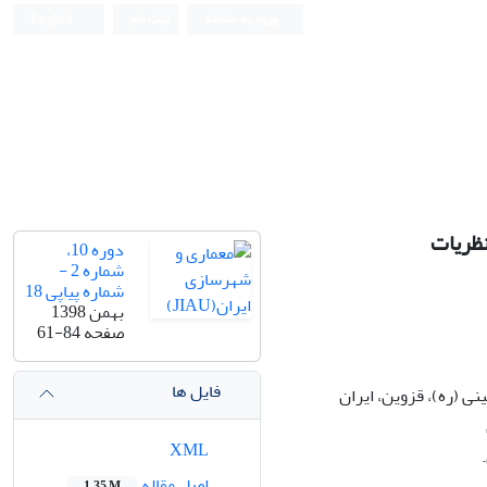
ورود به سامانه
ثبت نام
English
نظریات
دوره 10،
شماره 2 -
شماره پیاپی 18
بهمن 1398
صفحه
61-84
فایل ها
ی (ره)، قزوین، ایران
XML
اصل مقاله
1.35 M