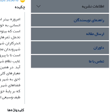
2020.103678
اطلاعات نشریه
چکیده
امروزه بهتر 
راهنمای نویسندگان
انسانی به خود
است که بی­تو
ارسال مقاله
اندرکاران شهر
داوران
شهروندان مجبو
است تا با پیر
غایبِ نظامِ ش
تماس با ما
آید. در همین 
معیارهای کلیِ
(حق به شهر و 
فضاهای شهری 
که بر پایۀ حق
طیف وسیعی از
کلیدواژه‌ها