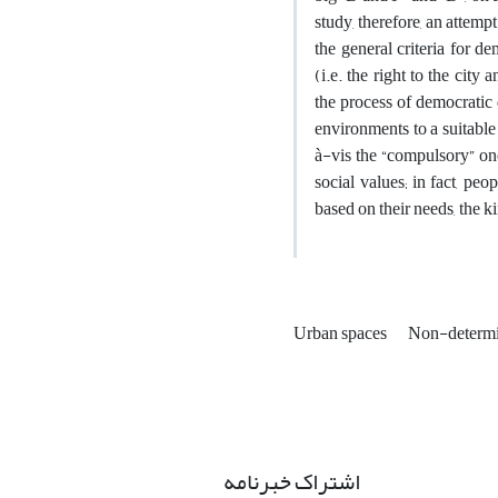
study, therefore, an attempt
the general criteria for d
(i.e. the right to the city
the process of democratic 
environments to a suitable 
à-vis the “compulsory” on
social values; in fact, pe
based on their needs, the k
Urban spaces
Non-determi
اشتراک خبرنامه