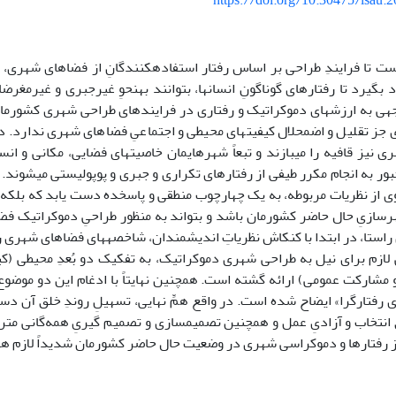
https://doi.org/10.30475/isau.
است تا فرایندِ طراحی بر اساس رفتار استفاده­کنندگانِ از فضاهای شهری
 بگیرد تا رفتارهای گوناگونِ انسان­ها، بتوانند به­نحوِ غیرجبری و غیرمغرض
جهی به ارزش­های دموکراتیک و رفتاری در فرایند­های طراحی شهری کشورم
ی نیز قافیه را می­بازند و تبعاً شهرهایمان خاصیت­های فضایی، مکانی و ان
ر به انجام مکرر طیفی از رفتارهای تکراری و جبری و پوپولیستی می­شوند. 
وی از نظریات مربوطه، به یک چهارچوب منطقی و پاسخده دست یابد که بلکه
هرسازیِ حال حاضر کشورمان باشد و بتواند به منظور طراحیِ دموکراتیک فض
راستا، در ابتدا با کنکاش نظریاتِ اندیشمندان، شاخصه­های فضاهای شهری
 لازم برای نیل به طراحی شهری دموکراتیک، به تفکیک دو بُعدِ محیطی (کی
مشارکت عمومی) ارائه گشته است. همچنین نهایتاً با ادغام این دو موضوع
رفتارگرا» ایضاح شده است. در واقع همِّ نهایی، تسهیلِ روندِ خلق آن دس
 انتخاب و آزادیِ عمل و همچنین تصمیم­سازی و تصمیم گیریِ همه‌گانی مترتب
 رفتارها و دموکراسی شهری در وضعیت حال حاضر کشورمان شدیداً لازم ه