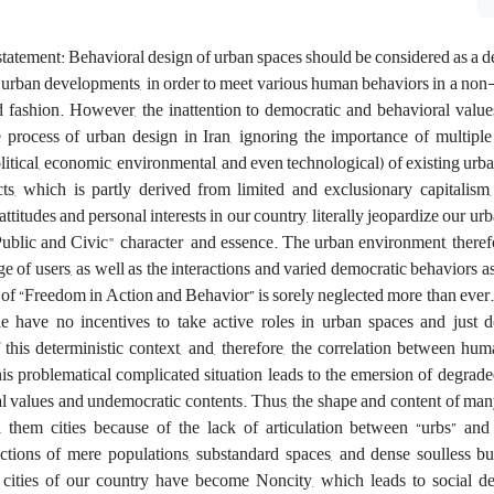
tatement: Behavioral design of urban spaces should be considered as a 
rban developments, in order to meet various human behaviors in a non-
ed fashion. However, the inattention to democratic and behavioral valu
e process of urban design in Iran, ignoring the importance of multiple
, political, economic, environmental, and even technological) of existing ur
cts, which is partly derived from limited and exclusionary capitalism
 attitudes and personal interests in our country, literally jeopardize our u
Public and Civic" character and essence. The urban environment, theref
of users, as well as the interactions and varied democratic behaviors a
 of “Freedom in Action and Behavior” is sorely neglected more than ever. 
le have no incentives to take active roles in urban spaces and just
f this deterministic context, and, therefore, the correlation between hum
This problematical complicated situation leads to the emersion of degrad
 values and undemocratic contents. Thus, the shape and content of many
 them cities because of the lack of articulation between “urbs” and “
ections of mere populations, substandard spaces, and dense soulless b
e cities of our country have become Noncity, which leads to social de