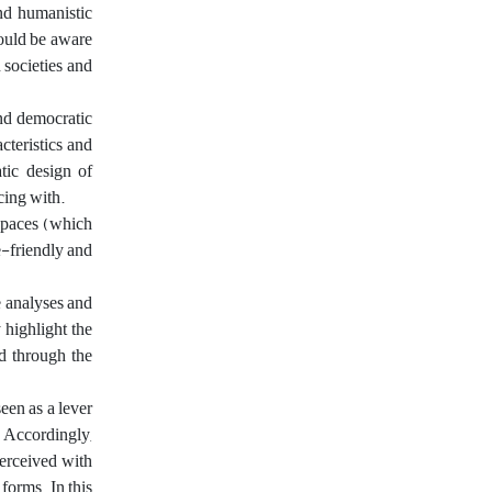
and humanistic
hould be aware
 societies and
and democratic
cteristics and
tic design of
cing with.
 spaces (which
e-friendly and
 analyses and
 highlight the
ed through the
een as a lever
. Accordingly,
erceived with
forms. In this