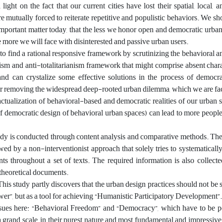
light on the fact that our current cities have lost their spatial, local, 
re mutually forced to reiterate repetitive and populistic behaviors. We s
y important matter today, that the less we honor open and democratic urban
 more we will face with disinterested and passive urban users.
to find a rational responsive framework by scrutinizing the behavioral 
itism and anti-totalitarianism framework that might comprise absent chara
and can crystalize some effective solutions in the process of democra
or removing the widespread deep-rooted urban dilemma, which we are fa
ctualization of behavioral-based and democratic realities of our urban
of democratic design of behavioral urban spaces) can lead to more peopl
dy is conducted through content analysis and comparative methods. The
owed by a non-interventionist approach that solely tries to systematically
nts throughout a set of texts. The required information is also collect
 theoretical documents.
his study partly discovers that the urban design practices should not be s
wer”, but as a tool for achieving “Humanistic Participatory Development”
ssues here: “Behavioral Freedom” and “Democracy”, which have to be p
a grand scale, in their purest nature and most fundamental and impressive 