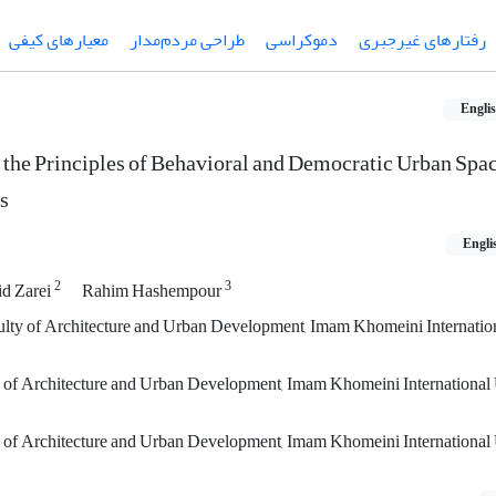
رفتارهای غیرجبری
دموکراسی
طراحی مردم‌مدار
معیارهای کیفی
Engli
the Principles of Behavioral and Democratic Urban Spac
s
Engli
2
3
id Zarei
Rahim Hashempour
lty of Architecture and Urban Development, Imam Khomeini Internation
y of Architecture and Urban Development, Imam Khomeini International 
y of Architecture and Urban Development, Imam Khomeini International 