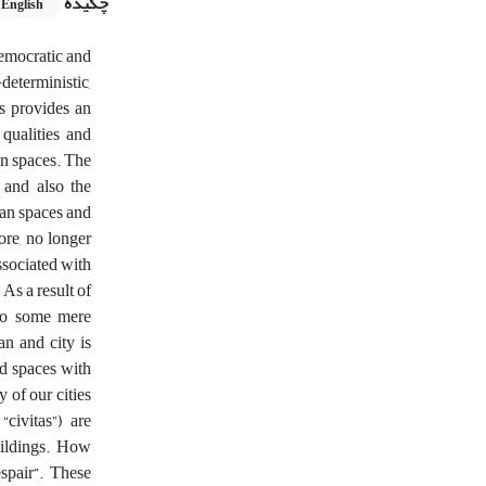
چکیده
English
democratic and
deterministic,
es provides an
 qualities and
ban spaces. The
, and also the
rban spaces and
ore, no longer
ssociated with
As a result of
 do some mere
an and city is
ed spaces with
 of our cities
civitas”) are
uildings. How
spair”. These