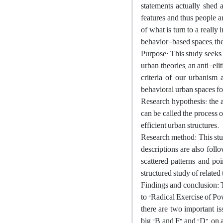
statements actually shed a 
features and thus people a
of what is turn to a reall
behavior-based spaces, the
Purpose: This study seeks 
urban theories, an anti-el
criteria of our urbanism 
behavioral urban spaces f
Research hypothesis: the a
can be called the process 
efficient urban structures.
Research method: This stu
descriptions are also foll
scattered patterns and poi
structured study of related
Findings and conclusion: T
to “Radical Exercise of Po
there are two important i
big “B and F” and “D”, on 