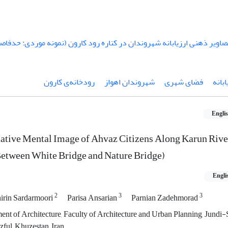
رودخانه‌ی کارون
شهروندان اهواز
فضای شهری
تصوی
Engli
uative Mental Image of Ahvaz Citizens Along Karun Rive
Between White Bridge and Nature Bridge)
Engli
2
3
3
irin Sardarmoori
Parisa Ansarian
Parnian Zadehmorad
ent of Architecture, Faculty of Architecture and Urban Planning, Jundi
ful, Khuzestan, Iran.