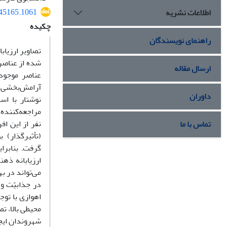
145165.1061
اطلاعات نشریه
چکیده
راهنمای نویسندگان
 از کیفیت درک
وازی نسبت به
ارسال مقاله
بانه‌ای چون:
بخش اعظم این
داوران
اری آن افراد
ب یا نامطلوب
تماس با ما
گذاری تصاویر
 کیفی آتی نیز
عموم شهروندان
هنی شهروندان
 با کیفیت‌های
یفی را در ذهن
جاد می‌کنند.