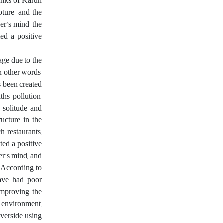
banks of Karun
pture, and the
er’s mind, the
ed a positive
age due to the
n other words,
s been created
ths, pollution,
n solitude and
ructure in the
h restaurants,
ted a positive
er’s mind, and
. According to
have had poor
improving the
 environment,
iverside using