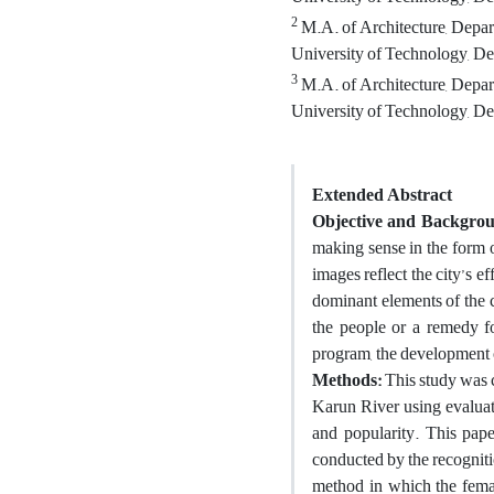
2
M.A. of Architecture, Depar
University of Technology, Dez
3
M.A. of Architecture, Depar
University of Technology, Dez
Extended Abstract
Objective and Backgro
making sense in the form o
images reflect the city’s e
dominant elements of the c
the people or a remedy fo
program, the development 
Methods:
This study was 
Karun River using evaluativ
and popularity. This pape
conducted by the recognit
method in which the female