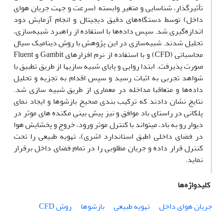
تأثیرگذار، شناسایی و متغیر وابسته (سرعت و جهت جریان هوای
داخل) توسط دستگاه‌های دقیق دیجیتال و انجام آزمایش دود
اندازه‌گیری شد. سپس داده‌ها با استفاده از راهبرد شبیه‌سازی،
تحلیل شدند. شبیه‌سازی در این پژوهش با روش دینامیک سیال
محاسباتی (CFD) و با استفاده از نرم افزارهای Gambit و Fluent
صورت پذیرفت. ابتدا روایی و پایای شبیه سازیها از طریق تطبیق با
شواهد تجربی به اثبات رسید و سپس اقدام به تجزیه و تحلیل
داده‌ها و متعاقبا مداخله در معماری از طریق شبیه سازی شد.
نتایج نشان دادند که ترکیب بندی صحیح بازشوها و ایجاد نمای
پلکانی در راستای باد موافق و نیز پیش بینی مکنده های موثر در
دیوار رو به باد، میتواند با کنترل موثر ورود، خروج و پخشایش هوا
در فضای داخلی (طبق استاندارد اشری)، تهویه طبیعی را تحت
کنترل قرار داده و جریان مطلوبی را در تمام فضای داخل برقرار
نماید.
کلیدواژه‌ها
جریان هوای داخل
تهویه طبیعی
بازشوها
روش CFD