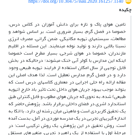
https://doi.org/10.30475/isau.2020.161257.1140
چکیده
تامین هوای پاک و تازه برای دانش آموزان در کلاس درس،
خصوصا در فصل گرم، بسیار ضروری است. بر اساس شواهد و
مطالعات، سیستمهای تهویه مکانیکی، ضمن گرانی، مصرف انرژی
نسبتا بالایی دارند و تولید نوفه مینمایند. این مسئله در اقلیم
مازندران، خصوصا در هوای شرجی، بسیار مطرح است خصوصا
اینکه این مدارس با کولر آبی خنک میشوند؛ درحالیکه در بخش
قابل توجهی از سال امکان استفاده از فرایند تهویه طبیعی وجود
دارد و در فصل گرم مدارس تعطیل است. لذا هدف اصلی این
مقاله ارائه راه حلی اجرایی در معماری کلاسهای درس است که
بتواند موجب بهبود جریان هوای داخل تحت تاثیر باد خارج (تهویه
طبیعی) شده، به نحوی که جریان هوای مطلوب و قابل کنترلی طبق
استاندارد اشری در فضای داخلی برقرار باشد. پژوهش حاضر که
یک تحقیق کاربردی است و ماهیتی میان رشته ای دارد، با اتکا به
اندازه گیریهای تجربی در یک مدرسه موردی در آمل، بدست آمده
است. روش تحقیق در این پژوهش، یک روش ترکیبی است: در
مرحلة اول با استفاده از یک راهبرد تجربی، متغیرهای مستقل