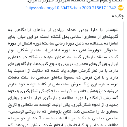
ادبیات و علوم انسانی، دانشگاه شهرکرد. شهرکرد، ایران.
https://doi.org/10.30475/isau.2020.215617.1342
چکیده
شوشتر با دارا بودن تعداد زیادی از بناهای آرامگاهی به
گنجینه‌ای از معماری اسلامی بدل گشته است؛ در این میان، بنای
امامزاده عبدالله به دلیل دوره زمانی ساخت(دوره انتقال از دوره
سلجوقی-خوارزمشاهی به دوره ایلخانی)، ساختار شکلی، نوع
گنبد، سابقه تاریخی گنبد به عنوان نمونه پیشگام در معماری
ایران، ویژگی­‌های معماری، تزیینی و تنوع کتیبه‌ها، جایگاه ویژه­‌ای
دارد. با در نظر گرفتن موارد یاد شده که حکایت از اهمیت بنا
دارد و با این فرض که معمولاً بناهای مذهبی به علت دفعات
مرمت، بازسازی و گسترش ساختمانی از کالبد اولیه خود خارج
می‌­شوند؛ پژوهش حاضر بر آن است تا چگونگی شکل‌گیری و نحوه
گسترش آرامگاه را مورد مطالعه و بازنگری قرار داده و زوایای
جدیدی از نحوه شکل‌گیری، پلان اولیه، توسعه ساختمانی و تاریخ
معماری بنا را مشخص کند. نتایج پژوهش که به روشی توصیفی-
تطبیقی-تحلیلی با تکیه بر اطلاعات بدست آمده از دو مرحله
مطالعات میدانی و کتابخانه‌­ای انجام شده، نشان می‌دهد که