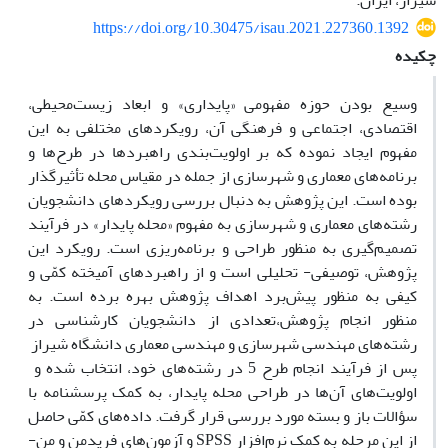
شیراز، ایران.
https://doi.org/10.30475/isau.2021.227360.1392
چکیده
وسیع بودن حوزه مفهومی «پایداری» و ابعاد زیست‌محیطی،
اقتصادی، اجتماعی و فرهنگی آن، رویکردهای مختلفی به این
مفهوم ایجاد نموده که بر اولویت‌بندی راهبردها در طرح‌ها و
برنامه‌های معماری و شهرسازی از جمله در مقیاس محله تأثیرگذار
بوده است. این پژوهش به دنبال بررسی رویکردهای دانشجویان
رشته‌های معماری و شهرسازی به مفهوم «محله پایدار» در فرآیند
تصمیم‌گیری به منظور طراحی و برنامه‌ریزی است. رویکرد این
پژوهش، توصیفی- تحلیلی است و از راهبردهای آمیخته کمّی و
کیفی به منظور پیش‌برد اهداف پژوهش بهره برده است. به
منظور انجام پژوهش،تعدادی از دانشجویان کارشناسی در
رشته‌های مهندسی شهرسازی و مهندسی معماری دانشگاه شیراز
پس از فرآیند انجام طرح 5 در رشته‌های خود، انتخاب شده و
اولویت‌های آن‌ها در طراحی محله پایدار، به کمک پرسشنامه با
سؤالات باز و بسته مورد بررسی قرار گرفت. داده‌های کمّی حاصل
از این مرحله به کمک نرم‌افزار SPSS و آزمون‌های فریدمن و من-