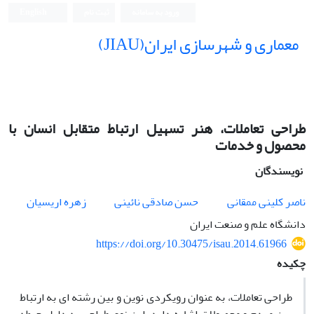
ورود به سامانه
ثبت نام
English
معماری و شهرسازی ایران(JIAU)
طراحی تعاملات، هنر تسهیل ارتباط متقابل انسان با
محصول و خدمات
نویسندگان
ناصر کلینی ممقانی
حسن صادقی نائینی
زهره اریسیان
دانشگاه علم و صنعت ایران
https://doi.org/10.30475/isau.2014.61966
چکیده
طراحی تعاملات، به عنوان رویکردی نوین و بین رشته ای به ارتباط