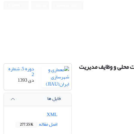
ورود به سامانه
ثبت نام
English
ات محلی و وظایف مدیریت
دوره 5، شماره
2
دی 1393
فایل ها
XML
اصل مقاله
277.55 K