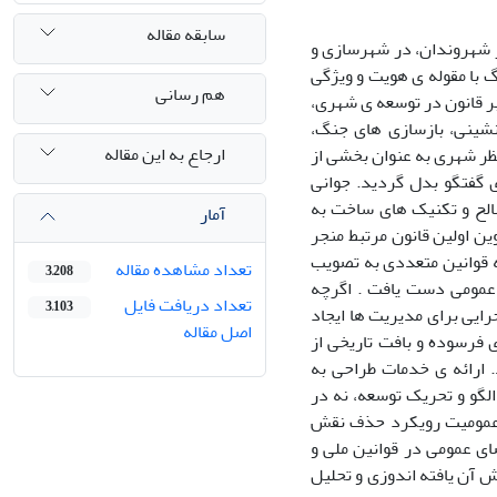
سابقه مقاله
ز شهروندان، در شهرسازی و
 با مقوله ی هویت و ویژگی
هم رسانی
ر قانون در توسعه ی شهری،
نشینی، بازسازی های جنگ،
ارجاع به این مقاله
ظر شهری به عنوان بخشی از
 گفتگو بدل گردید. جوانی
صالح و تکنیک های ساخت به
آمار
ن اولین قانون مرتبط منجر
 قوانین متعددی به تصویب
تعداد مشاهده مقاله
3,208
 عمومی دست یافت . اگرچه
تعداد دریافت فایل
3,103
رایی برای مدیریت ها ایجاد
اصل مقاله
 فرسوده و بافت تاریخی از
. ارائه ی خدمات طراحی به
لگو و تحریک توسعه، نه در
ز عمومیت رویکرد حذف نقش
ای عمومی در قوانین ملی و
 آن یافته اندوزی و تحلیل