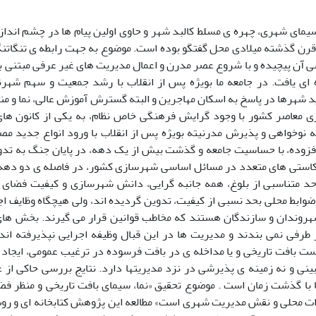
سیمای شهری، چهره ی مسلط کالبد شهر و حاوی اولین پیام ها در چشم اندا
ه قرن گذشته میلادی محل گفتگو بوده است. موضوع به جهت رابطه ی تنگاتنگ
ی آن پیچیده و با شروع عصر مدرن و اعمال مدیریت های غیر عرفی مبتنی ب
 ای یافت. در جامعه ما بویژه پس از انقلاب با رشد جمعیت و سهم شهر
هرها در پاسخ به اسکان مهاجرین و البته گسترش آموزش عالی، نما و من
ی معاصر کشور با وجود گرایش فرهنگی خاص نظام، به یکی از کانون های
 نوخواهی و پذیرش مدرنیته بویژه پس از انقلاب با ورود انواع جدید م
افزوده، با حساسیت جامعه و گذشت بیش از یک دهه، در پایان جنگ به تدوی
استی های متعدد در مسائل اساسی شهرسازی کشور، در فاصله ی دو دهه
د متناسبی از بلوغ، همه جانبه گرایی، دانش شهرسازی و کیفیت فضای
ضوابط محلی بحد نسبی از کیفیت، تدوین گردیده اند، ولی هیچگاه وظایف اج
شهروندان و سازندگان هستند که مخاطب قوانین قرار می گیرند. بخش های
 طرفی نمی بندند و مدیریت ها در این قبال وظیفه اجرایی نپذیرفته اند
ت بافت تاریخی و یا مداخله ی در بافت فرسوده در ترغیب عمومی، ایجاد ا
ینی و نه زمینه ی پذیرشی در نزد مدیریتها دارد. نتایج بررسی حاکی ا
ا با گذشت زمان است . موضوع تحقیق «نما، سیمای بافت تاریخی و منظر فض
ات محلی و نقش مدیریت شهری است» مطالعه این پژوهش کتابخانه ای و روش