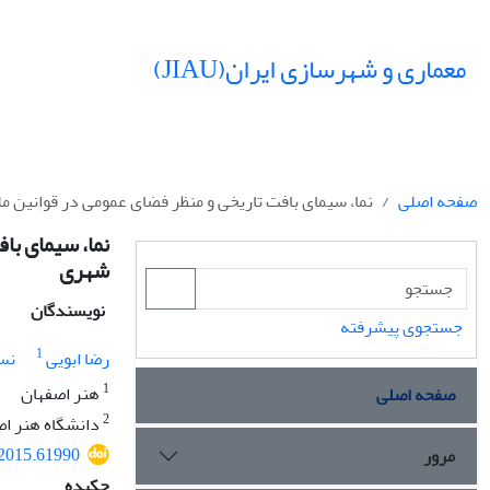
معماری و شهرسازی ایران(JIAU)
صفحه اصلی
نما، سیمای بافت تاریخی و منظر فضای عمومی در قوانین 
نما، سیمای با
شهری
نویسندگان
جستجوی پیشرفته
1
رضا ابویی
نس
1
هنر اصفهان
صفحه اصلی
2
دانشگاه هنر اص
.2015.61990
مرور
چکیده