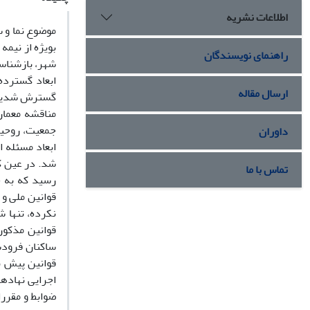
اطلاعات نشریه
موضوع نما و 
بویژه از نیم
راهنمای نویسندگان
شهر، بازشناس
ابعاد گسترده
ارسال مقاله
گسترش شدید ش
مناقشه معمار
جمعیت، روحیه
داوران
ابعاد مسئله 
شد. در عین ک
تماس با ما
رسید که به ح
قوانین ملی و 
نکرده، تنها 
قوانین مذکور
ساکنان فرودس
قوانین پیش ب
اجرایی نهاده
ضوابط و مقرر