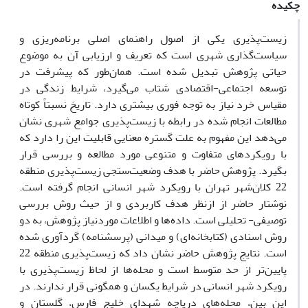
چکیده
زیست‌پذیری یکی از اصول راهنمای اصلی برنامه‌ریزی و
سیاست‌گذاری شهری است که تعریف و ارزیابی آن به موضوع
حیاتی پژوهش تبدیل شده است. همان‌طور که پیشرفت در
توسعه اجتماعی-اقتصادی شتاب می‌گیرد، شرایط زندگی در
مقیاس خرد نیاز به توجه فوری بیشتری دارد. تاریخ نسبتاً کوتاه
مطالعات انجام شده در رابطه با زیست‌پذیری جوامع شهری نشان
می‌دهد این مفهوم به علت گستره معنایی قابلیت این را دارد که
با رویکردهای متفاوت و متنوعی مورد مطالعه و بررسی قرار
بگیرد. پژوهش حاضر با هدف وضعیت‌ستجی زیست‌پذیری منطقه
22 کلان‌شهر تهران با رویکرد شهر انسانی انجام گرفته است.
نوشتار حاضر از ازنظر هدف کاربردی و از حیث روش بررسی
توصیفی- تحلیلی است. داده‌ها و اطلاعات موردنیاز پژوهش، به دو
روش اسنادی (کتابخانه‌ای) و میدانی (پرسشنامه) گردآوری ‌شده
است. نتایج پژوهش حاضر نشان داد که زیست‌پذیری منطقه 22
پایین‌تر‌ از حد متوسط است و محله‌ها از لحاظ زیست‌پذیری با
رویکرد شهر انسانی در شرایط یکسان و همگونی قرار ندارند. در
این بین، محله‌‌های دریاچه شهدای خلیج فارس، گلستان و