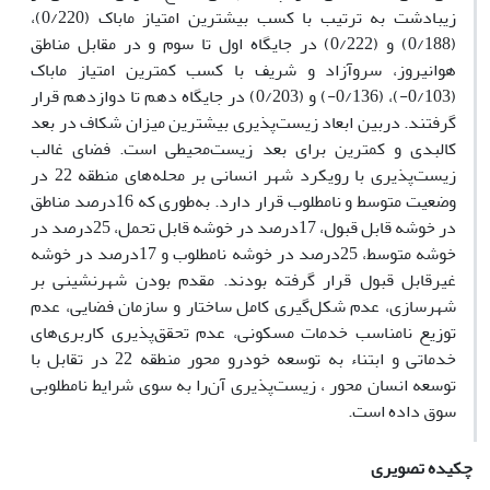
زیبادشت به ترتیب با کسب بیشترین امتیاز ماباک (0/220)،
(0/188) و (0/222) در جایگاه اول تا سوم و در مقابل مناطق
هوانیروز، سروآزاد و شریف با کسب کمترین امتیاز ماباک
(0/103-)، (0/136-) و (0/203) در جایگاه دهم تا دوازدهم قرار
گرفتند. دربین ابعاد زیست‌پذیری بیشترین میزان شکاف در بعد
کالبدی و کمترین برای بعد زیست‌محیطی است. فضای غالب
زیست‌پذیری با رویکرد شهر انسانی بر محله‌های منطقه 22 در
وضعیت متوسط و نامطلوب قرار دارد. به‌طوری که 16درصد مناطق
در خوشه قابل قبول، 17درصد در خوشه قابل تحمل، 25درصد در
خوشه متوسط، 25درصد در خوشه نامطلوب و 17درصد در خوشه
غیرقابل قبول قرار گرفته بودند. مقدم بودن شهرنشینی بر
شهرسازی، عدم شکل‌گیری کامل ساختار و سازمان فضایی، عدم
توزیع نامناسب خدمات مسکونی، عدم تحقق‌پذیری کاربری‌های
خدماتی و ابتناء به توسعه خودرو محور منطقه 22 در تقابل با
توسعه انسان محور ، زیست‌پذیری آن‌را به سوی شرایط نامطلوبی
سوق داده است.
چکیده تصویری