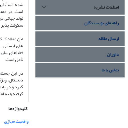
شده است.این 
اطلاعات نشریه
است. در عصر 
تولد جهانی م
راهنمای نویسندگان
سکونت پذیر س
ارسال مقاله
این مقاله کنک
های انسانی. 
فضاهای سایبر
داوران
تأمل است.
تماس با ما
در این جستار
دیجیتال، ویژ
گیرد و در پایا
گرفته و به ا
کلیدواژه‌ها
واقعیت مجازی