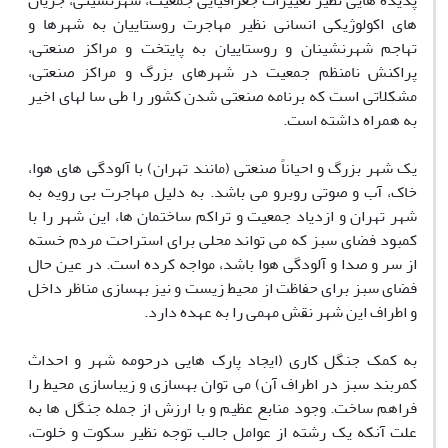
پدیده هایی نظیر تغییرات جغرافیایی جمعیت، شهرنشینی، جریان
های اکولوژیکی انسانی نظیر مهاجرت روستاییان به شهرها و
تهاجم شهرنشینان و روستاییان به پایتخت و مراکز صنعتی،
پراکنش نامنظم جمعیت در شهرهای بزرگ و مراکز صنعتی،
مشکلاتی است که برنامه صنعتی شدن کشور را طی سا لهای اخیر
به همراه داشته است.
یک شهر بزرگ و احیاناً صنعتی (مانند تهران) با آلودگی های هوا،
خاک، آب و صوتی روبرو می باشد. به دلیل مهاجرت بی رویه به
شهر تهران و ازدیاد جمعیت و تراکم ساختمان ها، این شهر را با
کمبود فضای سبز که می تواند محلی برای استراحت مردم خسته
از سر و صدا و آلودگی هوا باشد، مواجه کرده است. در عین حال
فضای سبز برای حفاظت از محیط زیست و نیز بهسازی مناظر داخل
و اطراف این شهر نقش مهمی را به عهده دارد.
به کمک جنگل کاری (ایجاد پارک هایی درحومه شهر و احداث
کمربند سبز در اطراف آن) می توان بهسازی و زیباسازی محیط را
فراهم ساخت. وجود منابع عظیم و با ارزش از جمله جنگل ها به
علت آنکه یک رشته از عوامل جالب توجه نظیر سکوت و خلوت،