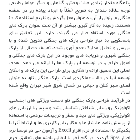
پناهگاه مقدار زیادی حیات وحش، گیاهان و دیگر عوامل طبیعی
توجه علاقه مندان به تفریح (مثلاً با ایجاد پیاده رو در منطقه
جنگلی می توان از آن به عنوان محل گردش و تفریح استفاده کرد)
هستند، زمینه به کار گیری بیشتر از آن تحت عنوان پارک های
جنگلی مورد استفاه قرار می گیرند، دارد. این تحقیق برای
پاسخگویی به نیاز طراحی پارک های جنگلی تدوین شده و با
بررسی و تحلیل مدارک جمع آوری شده، تعریف دقیقی از پارک
جنگلی شهری و دریاچه های موجود در این پارک های جنگلی و
اصول طراحی، در توسعه این پارک ها را ارائه می دهد. هدف
اصلی این تحقیق ارائه راهکاری برای طراحی این پارک ها و امکان
توسعه آنها در قالب عملکردی است. پارک جنگلی تلو، به عنوان
فضای سبز کلان و حیاتی در شمال شرق شهر تهران واقع شده
است.
در فرآیند طراحی پارک جنگلی تلو نخست ویژگی های اجتماعی،
اکولوژیکی و زیبایی شناختی شناسایی شد و سپس با ارزیابی های
اکولوژیکی، ویژگی های دید و منظر و ترجیحات مردمی با استفاده
از پرسش نامه ها، نیازها و مکان یابی کاربری ها و ارتباط آنها با
یکدیگر با استفاده از نرم افزار Excell و آزمون خی دو توسط نرم
افزار Spss گردید. در گام آخر با انطباق یافته های تحقیق، طرح