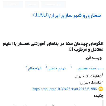
ورود به سامانه
ثبت نام
English
معماری و شهرسازی ایران(JIAU)
الگوهای چیدمان فضا در بناهای آموزشی همساز با اقلیم
معتدل و مرطوب Cf
نویسندگان
2
1
1
سید مجید مفیدی
مهدی فاضلی
الهام فلاح
1
علم و صنعت ایران
2
دانشگاه تهران
https://doi.org/10.30475/isau.2015.61986
چکیده