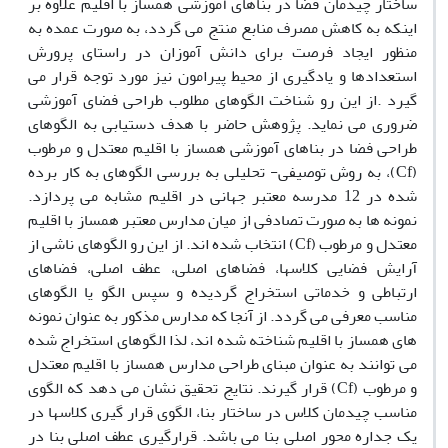
ساختار چیدمان فضا در بناهای آموزشی همساز با اقلیم علاوه بر
اینکه به کاهش مصرف منابع منتج می گردد، به صورت عمده به
منظور ایجاد فرصت برای دانش آموزان در راستای پرورش
استعدادها و یادگیری از محیط پیرامون نیز مورد توجه قرار می
گیرد .از این رو شناخت الگوهای مطلوب طراحی فضای آموزشی
ضروری می نماید. پژوهش حاضر با هدف دستیابی به الگوهای
طراحی فضا در بناهای آموزشی همساز با اقلیم معتدل و مرطوب
(Cf)، به روش توصیفی- تحلیلی به بررسی الگوهای به کار برده
شده در 12 مدرسه معتبر جهانی در اقلیم مشابه می پردازد.
نمونه ها به صورت تصادفی از میان مدارس معتبر همساز با اقلیم
معتدل و مرطوب (Cf) انتخاب شده اند. از این رو الگوهای ناشی از
آرایش فضایی کلاسها، فضاهای اصلی، عطف اصلی، فضاهای
ارتباطی و خدماتی استخراج گردیده و سپس الگو یا الگوهای
مناسب معرفی می گردد. از آنجا که مدارس مذکور به عنوان نمونه
های همساز با اقلیم شناخته شده اند، لذا الگوهای استخراج شده
می توانند به عنوان مبنای طراحی مدارس همساز با اقلیم معتدل
و مرطوب (Cf) قرار گیرند. نتایج تحقیق نشان می دهد که الگوی
مناسب چیدمان کلاس در ساختار بنا، الگوی قرار گیری کلاسها در
یک جداره محور اصلی بنا می باشد. قرارگیری عطف اصلی بنا در