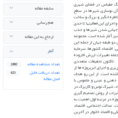
رگ مقیاس در فضای شهری
سابقه مقاله
یلادی شکل گرفت که هدف آن نوسازی شهرها در سطح
طره انگیز و بزرگ و ساخت
هم رسانی
جرای این فعالیتها تا حدی
با هدف جهانی شدن شهرها و جذب
نیز آغاز شده است .مجموعه
ارجاع به این مقاله
دو طبقه جهان از جمله این
نی، اقتصاد کشورها، سرمایه
آمار
جمله تغییرات ارزش افزوده
. تاکنون تحقیقات متعددی
تعداد مشاهده مقاله
2,082
یزی و اجرای ابرپروژه ها از
تعداد دریافت فایل
اشته است. از این رو هدف
623
اصل مقاله
 ذهنی و عینی و ملموس با
اد، شهرک توس و کاریزک در
برای تعیین اهمیت تأثیرات از روش تصمیم گیری
وژه در مرتبه اول اهمیت به
ت، عدالت اجتماعی، اقتصاد
 و اقصاد خانوار در آخرین