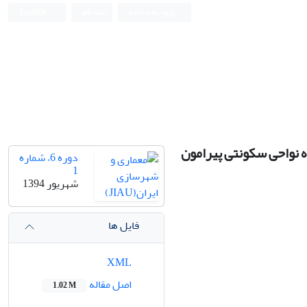
ورود به سامانه
ثبت نام
English
ه نواحی سکونتی پیرامون
دوره 6، شماره
1
شهریور 1394
فایل ها
XML
اصل مقاله
1.02 M