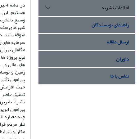
در دهه اخیر
اطلاعات نشریه
وسیع با تخری
راهنمای نویسندگان
شهرهای صنعتی
ارسال مقاله
سرمایه های ج
مگامال تهران
نوع پروژه ها 
داوران
های مالی و .
زمین و نوسان
تماس با ما
پیرامون تأثیر
جهت افزایش ت
تحقیق حاضر ت
تأثیرات ابرپ
چند معیاره ال
نظر مردم قرا
مکان و شرایط