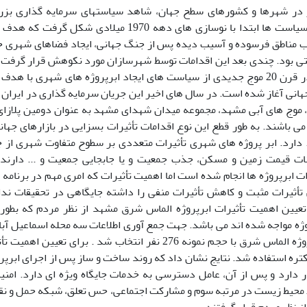
 در شهرها و کشورهای سطح جهان، شاهد سیاستهای سرمایه گذاری بز
هستیم. این سیاست ها ابتدا با نوسازی های دهه 1970 م
ب مناطق فرسوده و آسیب دیده پس از جنگ جهانی، ایجاد فضاهای شهری خا
 بود. چندی بعد این اقدامات توسط شهرسازان مورد نکوهش قرار گرفت و ا
متوقف شد. در قرن 20 موج جدیدی از سیاست های ایجاد ابرپروژه های شهری 
هانی آغاز شده است. در سال های اخیر این جریان سرمایه گذاری در ایران 
، موج های آبی مشهد، مجموعه میدان شهدای مشهد به عنوان دومین پلازای 
می باشند. به طور قطع این نوع اقدامات تأثیرات بسزایی در بازارهای جها
.. دارد. ابر پروژه های شهری تأثیرات متعددی بر سطوح متفاوت شهری از 
ات قیمت زمین و مسکن، جذب جمعیت و یا جابجایی جمعیت و ... دارند 
ات ابرپروژه ها انجام شده است اما اهمیت تأثیرات که امری مهم در برنامه ر
أثیرات مثبت و کاهش تأثیرات منفی را داشته جایگاهی در تحقیقات ند
عیین اهمیت تأثیرات ابرپروژه الماس شرق مشهد از نظر مردم که بطور
روژه مواجه شده اند می باشد. جهت جمع آوری اطلاعات سه محله اسماعیل آب
پیرامون ابرپروژه الماس شرق با حجم نمونه 276 نفر انتخاب شد . 
کتره استفاده شد. نتایج نشان داد که روند ساخت و ساز پس از اجرای ابرپر
ر دارد و پس از آن، عامل دسترسی به خدمات جایگاه ویژه ای دارد. امنی
 محیط زیست در مرتبه سوم و مشارکت اجتماعی، حس تعلق، شبکه حمل و نقلی