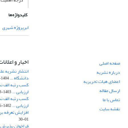
درجه اهمیت از
کلیدواژه‌ها
ابرپروژه شهری
اخبار و اعلانات
صفحه اصلی
انتشار نشریه عل
درباره نشریه
دانشگاه ...
1404-01-27
اعضای هیات تحریریه
کسب رتبه الف نش
ارسال مقاله
ارزیابی ...
1403-03-07
کسب رتبه الف نش
تماس با ما
ارزیابی ...
1402-06-09
نقشه سایت
افزایش تعرفه برر
01-30
فراخوان پذیرش ع