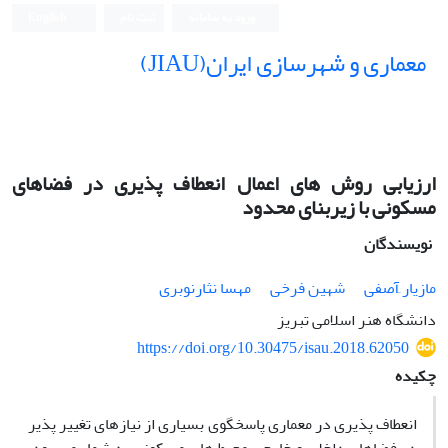
ورود به سامانه
ثبت نام
English
معماری و شهرسازی ایران(JIAU)
ارزیابی روش های اعمال انعطاف پذیری در فضاهای
مسکونی با زیربنای محدود
نویسندگان
مازیار َآصفی
شهین فرخی
مهسا نثارنوبری
دانشگاه هنر اسلامی تبریز
https://doi.org/10.30475/isau.2018.62050
چکیده
انعطاف پذیری در معماری پاسخگوی بسیاری از نیازهای تغییر پذیر