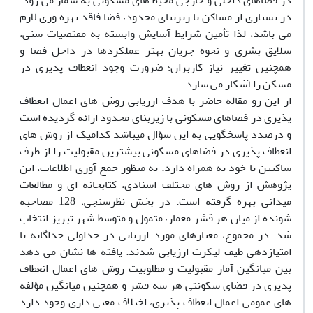
در فضاهای داخلی و خارجی محیط های مسکونی به شمار می رود.
در بسیاری از مساکن با زیربنای محدود، فضا فاقد بهره وری لازم
می باشد، لذا تأمین شرایط آسایش وابسته به مقتضیات سنی،
سلایق بشری و نحوه جریان بهتر عملکردها در داخل فضا و
همچنین تغییر نیاز کاربران؛ ضرورت وجود انعطاف پذیری در
مسکن را آشکار می سازد.
از این رو مقاله حاضر با هدف ارزیابی روش های اعمال انعطاف
پذیری در فضاهای مسکونی با زیربنای محدود ارائه گردیده است
و درصدد پاسخگویی به این سؤال میباشد کدامیک از روش های
انعطاف پذیری در فضاهای مسکونی بیشترین مقبولیت را از طرف
ساکنین با خود به همراه دارد. به منظور جمع آوری اطلاعات، این
پژوهش از روش های مختلف اسنادی، کتابخانه ای و مطالعات
میدانی بهره گرفته است. در بخش نظرسنجی، 128 مصاحبه
شونده از میان هر قشر معمار، متمول و متوسط شهر تبریز انتخاب
شد. در مجموع، معیارهای مورد ارزیابی در جداولی جداگانه با
امتیازدهی طیف لیکرت ارزیابی شدند. یافته ها نشان می دهد
بین میانگین آمار مقبولیت و مطلوبیت روش های اعمال انعطاف
پذیری در فضای سکونتی هر سه قشر و همچنین میانگین مؤلفه
های عمومی اعمال انعطاف پذیری، اختلاف معنی داری وجود دارد