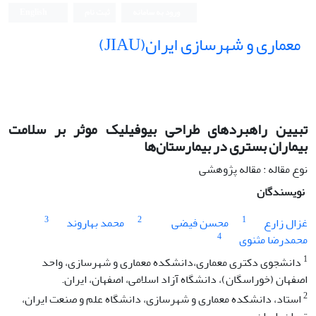
ورود به سامانه
ثبت نام
English
معماری و شهرسازی ایران(JIAU)
تبیین راهبردهای طراحی بیوفیلیک موثر بر سلامت
بیماران بستری در بیمارستان‌ها
نوع مقاله : مقاله پژوهشی
نویسندگان
3
2
1
غزال زارع
محسن فیضی
محمد بهاروند
4
محمدرضا مثنوی
1
دانشجوی دکتری معماری،دانشکده معماری و شهرسازی، واحد
اصفهان (خوراسگان)، دانشگاه آزاد اسلامی، اصفهان، ایران.
2
استاد، دانشکده معماری و شهرسازی، دانشگاه علم و صنعت ایران،