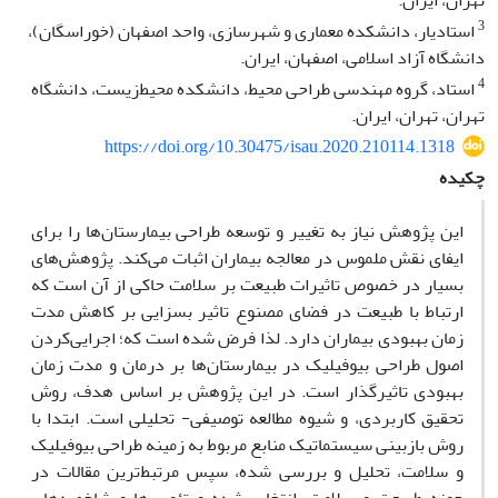
تهران، ایران.
3
استادیار، دانشکده معماری و شهرسازی، واحد اصفهان (خوراسگان)،
دانشگاه آزاد اسلامی، اصفهان، ایران.
4
استاد، گروه مهندسی طراحی محیط، دانشکده محیط‌زیست، دانشگاه
تهران، تهران، ایران.
https://doi.org/10.30475/isau.2020.210114.1318
چکیده
این پژوهش نیاز به تغییر و توسعه طراحی بیمارستان‌ها را برای
ایفای نقش ملموس در معالجه بیماران اثبات می‌کند. پژوهش‌های
بسیار در خصوص تاثیرات طبیعت بر سلامت حاکی از آن است که
ارتباط با طبیعت در فضای مصنوع تاثیر بسزایی بر کاهش مدت
زمان بهبودی بیماران دارد. لذا فرض شده است که؛ اجرایی‌کردن
اصول طراحی بیوفیلیک در بیمارستان‌ها بر درمان و مدت زمان
بهبودی تاثیرگذار است. در این پژوهش بر اساس هدف، روش
تحقیق کاربردی، و شیوه مطالعه توصیفی‌- ‌تحلیلی است. ابتدا با
روش بازبینی سیستماتیک منابع مربوط به زمینه طراحی بیوفیلیک
و سلامت، تحلیل و بررسی شده‌، سپس مرتبط‌ترین مقالات در