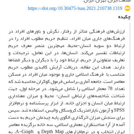
صنعت ایران، تهران، ایران.
https://doi.org/10.30475/isau.2021.210738.1319
چکیده
ارزش­‌های فرهنگی متاثر از رفتار، نگرش و باورهای افراد در
فرهنگ‌های جاری میان افراد، تنظیم حریم مطلوب افراد را در
ارتباط دو سویه انسان-محیط، مهم‌­ترین عنصر معرف حریم
ارتباطات تفسیر می­‌کند. انسان‌ها، در این تعامل، ترجیحات و
تعاریف متفاوتی از حریم، ارتباط خود را با دیگران و دیگر فضاها
دارند. هدف این مقاله،
دریافت آرایش کالبدی مطلوب حریم
متناسب با فرهنگ اسلامی جاری و موجود میان افراد در مسکن
معاصر است. جامعه آماری براساس فرمول کوکران محاسبه شد که
تعداد 78 معمار اسلامی را شامل می‌شود. در مرحله اول، جهت
شناخت شاخصه‌های ارتباطی انسان- محیط و میزان معناداری
ارتباط میان انسان و اجزای خانه، از ابزار پرسشنامه و نرم‌افزار
SPSS و آزمون ناپارامتریک کروسکال والیس، استفاده شد. سپس
برای سنجش میزان اثرگذاری الگوی پایه چیدمان حریم به دست
آمده از آرا صاحب­نظران معماری اسلامی، سه خانه برگزیده معاصر
ایران انتخاب و در نرم‌افزارهای Depth Map و A-Graph، به