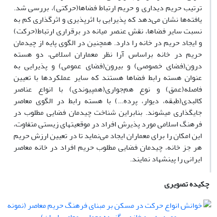
ترتیب حریم دیداری و حریم ارتباط فضاها(حرکتی)، بررسی شد.
یافته‌ها نشان می‌دهد که پذیرایی با اثرپذیری و اثرگذاری کم به
نسبت سایر فضاها، نقش عنصر میانه در برقراری ارتباط(حرکت)
و ایجاد حریم در خانه را دارد. همچنین در الگوی پایه از چیدمان
حریم در خانه براساس آرا نظر معماران اسلامی، دو هسته
درون(فضای خصوصی) و بیرون(فضای عمومی) و پذیرایی به
عنوان هسته رابط فضاها هستند که سایر عملکردها با تعیین
فاصله(عمق) و نوع هم‌جواری(هم­پیوندی) با انواع عناصر
کالبدی(طبقه، دیوار، پرده...) با هسته رابط در الگوی معاصر
جایگذاری می­شوند. بنابراین شناخت چیدمان فضایی مطلوب در
فرهنگ اسلامی مورد پذیرش افراد در موقعیت­های زیستی متفاوت،
این امکان را برای معماران ایجاد می‌نماید تا در تعیین ارزش حریم
هر جز خانه، چیدمان فضایی مطلوب حریم افراد در خانه معاصر
ایرانی را پینشهاد نمایند.
چکیده تصویری