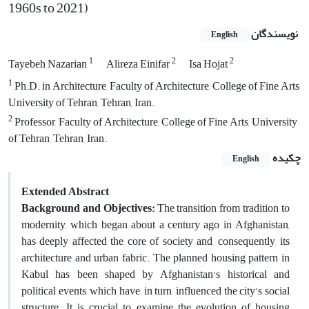
1960s to 2021)
نویسندگان
English
1
2
2
Tayebeh Nazarian
Alireza Einifar
Isa Hojat
1
Ph.D. in Architecture, Faculty of Architecture, College of Fine Arts,
University of Tehran, Tehran, Iran.
2
Professor, Faculty of Architecture, College of Fine Arts, University
of Tehran, Tehran, Iran.
چکیده
English
Extended Abstract
Background and Objectives:
The transition from tradition to
modernity, which began about a century ago in Afghanistan,
has deeply affected the core of society and, consequently, its
architecture and urban fabric. The planned housing pattern in
Kabul has been shaped by Afghanistan’s historical and
political events, which have, in turn, influenced the city’s social
structure. It is crucial to examine the evolution of housing