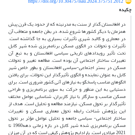
https://doi.org/10.30475/isau.2024.375751.2012
چکیده
در افغانستان گذار از سنت به مدرنیته که از حدود یک قرن پیش
همزمان با دیگر کشورها شروع شده، در بطن جامعه و متعاقب آن
در معماری و کالبد شهری تأثیرات بسیاری به جا گذاشته است.
تأثیرات و تحولات در الگوی مسکن برنامه‌ریزی شده شهر کابل
تحت تأثیر رویدادهای تاریخی سیاسی افغانستان و به تبع آن
تغییرات ساختار اجتماعی آن بوده است. مطالعه تغییر و تحولات
مسکن در بستر اجتماعی-سیاسی افغانستان و بطور خاص شهر
کابل به عنوان نماینده و الگوی تأثیرگذار این تحولات، برای یافتن
الگوهای مناسب پاسخگو به نیازهای آتی کشور ضروری است. برای
دستیابی به این منظور و حرکت به سوی برنامه‌ریزی و طراحی
مسکن‌ مناسب و سازگار با نیاز کاربران، شناسایی عوامل مختلف
تأثیرگذار بر تحول مسکن، نیازمند مطالعه و تحلیل است. هدف از
این پژوهش شناخت رابطه تحول معماری مسکن و تغییرات
ساختار اجتماعی- سیاسی جامعه و تحلیل عوامل مؤثر بر تحول
مسکن برنامه‌‌ریزی شده شهر کابل در بازه زمانی دهه1960 تا
2021 میلادی است. پارادایم پژوهش کیفی است که در آن میزان