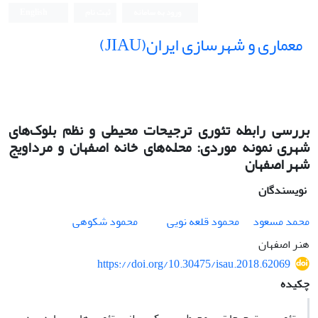
ورود به سامانه
ثبت نام
English
معماری و شهرسازی ایران(JIAU)
بررسی رابطه تئوری ترجیحات محیطی و نظم بلوک‌های
شهری نمونه موردی: محله‌های خانه اصفهان و مرداویج
شهر اصفهان
نویسندگان
محمد مسعود
محمود قلعه نویی
محمود شکوهی
هنر اصفهان
https://doi.org/10.30475/isau.2018.62069
چکیده