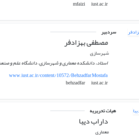
iust.ac.ir
mfaizi
سردبیر
مصطفی بهزادفر
شهرسازی
استاد، دانشکده معماری و شهرسازی، دانشگاه علم و صنعت
www.iust.ac.ir/content/10572/Behzadfar,Mostafa
iust.ac.ir
behzadfar
هیات تحریریه
داراب دیبا
معماری