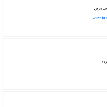
ت ایران
www.iust
ره)