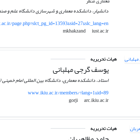
معماری منظر
دانشیار، دانشکده معماری و شهرسازی دانشگاه علم و صنع
.ac.ir/page.php?slct_pg_id=13593&sid=27&slc_lang=en
iust.ac.ir
mkhakzand
هیات تحریریه
یوسف گرجی مهلبانی
استاد، دانشکده معماری، دانشگاه بین المللی امام خمینی (
www.ikiu.ac.ir/members/?lang=1&id=89
arc.ikiu.ac.ir
gorji
هیات تحریریه
حامد مظاهریان