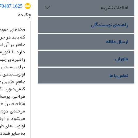
270487.1625
اطلاعات نشریه
چکیده
راهنمای نویسندگان
فضاهای عمومی
که باید در جر
ارسال مقاله
حاضر بر آن اس
دارد تا آموز
داوران
راهبردی جهت 
برای رسیدن ب
اولویت‌بندی 
تماس با ما
جامع قزوین چ
کیفی صورت گر
می‌شود و اول
اولویت‌های ط
به سایر فضاها