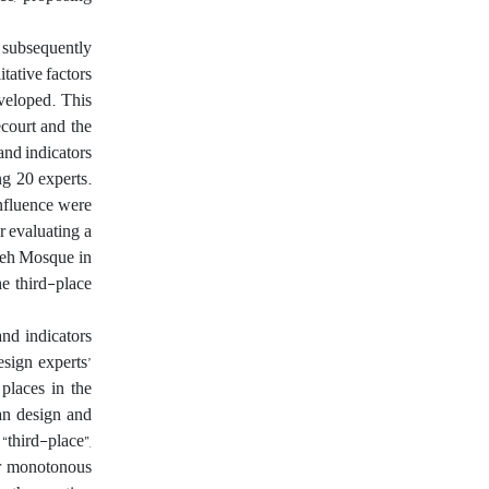
 subsequently
tative factors
eveloped. This
ecourt and the
and indicators
ng 20 experts.
influence were
r evaluating a
ameh Mosque in
he third-place
and indicators
esign experts’
 places in the
ban design and
third-place”,
 or monotonous