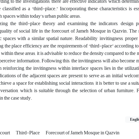
rding to the investigations, there are effective indicators which determin
classified as a “third-place.” Incorporating these characteristics is ess
h spaces within today’s urban public areas.
zing the third-place theory and examining the indicators, design pr
uality of social life in the forecourt of Jameh Mosque in Qazvin. The 
c spaces with a similar spatial nature. Readability, invitingness, proper 
g the place efficiency are the requirements of “third-place” according to 
within these areas, it is advisable to reduce the density compared to the 
 perceive information. Following this, the invitingness will also become m
 reinforcing the invitingness within interface spaces lies in the utilizat
ications of the adjacent spaces are present to serve as an initial welcom
ieve a space for establishing social interactions, it is better to use a sui
rsation, which is suitable through the selection of urban furniture. F
n the case study.
Engli
court
Third-Place
Forecourt of Jameh Mosque in Qazvin