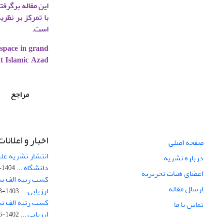
این مقاله برگرف
با تمرکز بر نظر
است.
e space in grand
at Islamic Azad
مراجع
اخبار و اعلانات
صفحه اصلی
انتشار نشریه عل
درباره نشریه
دانشگاه ...
1404-01-27
اعضای هیات تحریریه
کسب رتبه الف نش
ارسال مقاله
ارزیابی ...
1403-03-07
کسب رتبه الف نش
تماس با ما
ارزیابی ...
1402-06-09