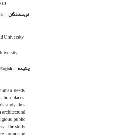
vin
نویسندگان
sh
d University,
niversity,
چکیده
English
 human needs,
nation places.
This study aims
 architectural
ligious public
ory. The study
ace, proposing