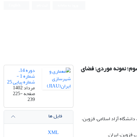
ورود به سامانه
ثبت نام
English
سوم؛ نمونه موردی: فضای
دوره 14،
شماره 1 -
شماره پیاپی 25
مرداد 1402
صفحه
225-
239
فایل ها
نشگاه آزاد اسلامی، قزوین،
XML
 قزوین، ایران.