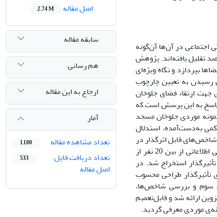
اصل مقاله
2.74 M
سابقه مقاله
اجتماعی در آن‌ها آن‌گونه
قصد تقلیل یافته‌اند. پژوهش
هم رسانی
ها بپردازد و نگاه ویژه‌ای
ش رسیدن به تعیین چارچوب
ارجاع به این مقاله
 جهت ارتقاء فضای جلوخان
پاسخ به این پرسش است که
نمونه موردی جلوخان مسجد
آمار
می به‌دست‌آمده، استدلال
شاخص‌های قابل اثرگذار در
تعداد مشاهده مقاله
1,100
طراحی، پرسشنامه‌ای تنظیم شد که در مرحله‌ی اول از ۲4 عامل تأثیرگذار به روش دلفی اطلاعاتی از بین 20 نفر از
تعداد دریافت فایل
533
‌ها در نرم‌افزار SPSS مهم‌ترین عوامل تأثیرگذار استخراج شد. در
اصل مقاله
 مهم‌ترین شاخص‌های تأثیرگذار طراحی محسوب
ن سوم و بررسی شاخص‌ها،
ین ارائه شد و قابل‌تعمیم
نه‌ی موردی معرفی گردید.