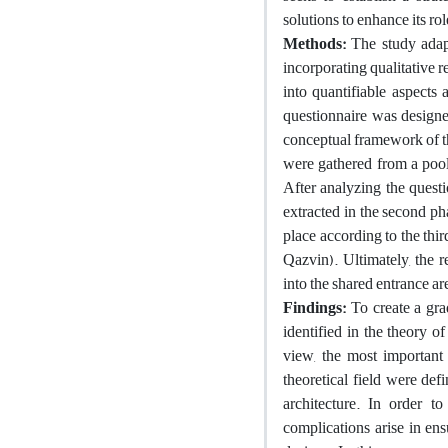
solutions to enhance its r
Methods:
The study adapt
incorporating qualitative r
into quantifiable aspects
questionnaire was designed
conceptual framework of th
were gathered from a pool 
After analyzing the quest
extracted in the second ph
place according to the thi
Qazvin). Ultimately, the r
into the shared entrance 
Findings:
To create a grad
identified in the theory o
view, the most important c
theoretical field were def
architecture. In order t
complications arise in ens