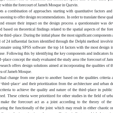
ole within the forecourt of Jameh Mosque in Qazvin.
s a combination of approaches, starting with quantitative factors and
easoning to offer design recommendations. In order to translate these quali
 and ensure their impact on the design process, a questionnaire was d
 based on theoretical findings related to the spatial aspects of the for
e third-place. During the initial phase, the most significant components 
of 24 influential factors identified through the Delphi method, involvi
ionnaire using SPSS software, the top 14 factors with the most design 
ase. Following this, by identifying the key components and indicators fo
rd-place concept, the study evaluated the study area (the forecourt of J
esearch offers design solutions aimed at incorporating the qualities of t
area of Jameh Mosque.
ual change from one place to another, based on the qualities, criteria 
f “third-place” and their prioritization from the architecture and urban d
riteria to achieve the quality and nature of the third-place in public
ined. These criteria were prioritized for other studies in the field of ur
o make the forecourt act as a joint according to the theory of the “
uring the functionally of the joint, which may result in either chaotic