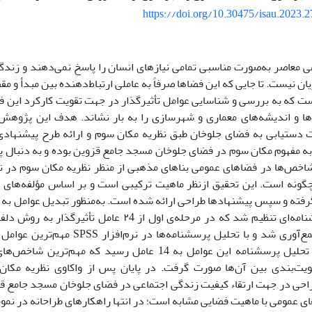
https://doi.org/10.30475/isau.2023.
 معاصر به‌صورت مناسبی تمامی نیازهای انسان را پاسخ نمی‌دهند و زندگی 
یان نیست. تا جایی که این فضاها صرفاً به عاملی ارتباط‌دهنده بین مبدأ و م
ت که به بررسی و شناسایی عوامل تأثیرگذار در جهت تقویت کارکرد این فضا
ه‌ها و اندیشه‌های معماری و شهرسازی را به بار نشاند. هدف این پژوه
دستیابی به فضای جلوخان طبق نظریه مکان سوم‌ و ارائه طرح پیشنهادی
ه مفهوم مکان سوم در فضای جلوخان مسجد جامع قزوین بوده و به دنبال 
شاخص‌ها در فضاهای عمومی بناهای مذهبی از منظر نظریه مکان سوم در 
گونه است. این تحقیق ازنظر ماهیت ترکیبی است و بر اساس مؤلفه‌های ک
فته و سپس پیشنهاد‌ها طراحی ارائه ‌شده است. به‌منظور تبدیل عوامل به 
متخصصین جمع‌آوری شد و با تحلیل پرسشنامه
مرحله‌ی دوم تحلیل پرسشنامه این عوامل به 14 عامل رسید که
ویت‌بندی بین آن‌ها صورت گرفت. در پایان پس از واکاوی نظریه مکا
راحی در جهت ارتقاء کیفیت زندگی اجتماعی در فضای جلوخان مسجد جامع قزو
ی عمومی با ماهیت فضایی مشابه است؛ در انتها راهکارهای طراحانه در نمو