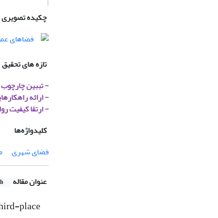
چکیده تصویری
تازه های تحقیق
- تببین چارچوب 
- ارائه راهکاره
- ارتقا کیفیت رو
کلیدواژه‌ها
فضای شهری
م
عنوان مقاله
sh
third-place