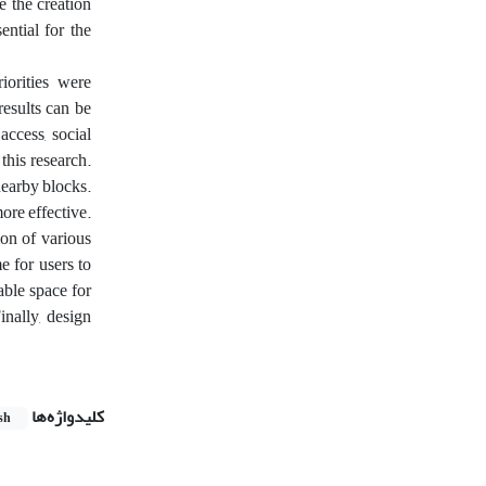
e the creation
ential for the
iorities were
results can be
access, social
this research.
nearby blocks.
ore effective.
ion of various
e for users to
table space for
inally, design
کلیدواژه‌ها
sh