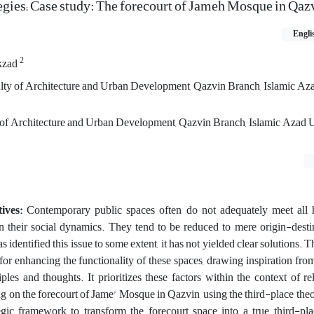
tegies; Case study: The forecourt of Jameh Mosque in Qaz
Engli
2
kzad
ty of Architecture and Urban Development, Qazvin Branch, Islamic Aza
y of Architecture and Urban Development, Qazvin Branch, Islamic Azad U
ives:
Contemporary public spaces often do not adequately meet all
in their social dynamics. They tend to be reduced to mere origin-desti
 identified this issue to some extent, it has not yielded clear solutions. 
 for enhancing the functionality of these spaces, drawing inspiration from
les and thoughts. It prioritizes these factors within the context of re
ing on the forecourt of Jame’ Mosque in Qazvin, using the third-place the
tegic framework to transform the forecourt space into a true third-pl