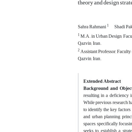
theory and design stra
1
Sahra Rahmani
Shadi Pa
1
M.A. in Urban Design, Facul
Qazvin, Iran.
2
Assistant Professor, Facult
Qazvin, Iran.
Extended Abstract
Background and Object
resulting in a deficiency 
While previous research has
to identify the key factors
and urban planning princip
spaces, specifically focus
seeks to establish a stra