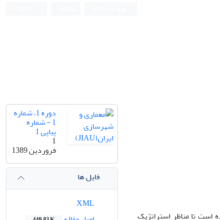
ورود به سامانه
ثبت نام
English
دوره 1، شماره
1 - شماره
پیاپی 1
1
فروردین 1389
فایل ها
XML
است تا مناظر استراتژیک
اصل مقاله
449.83 K