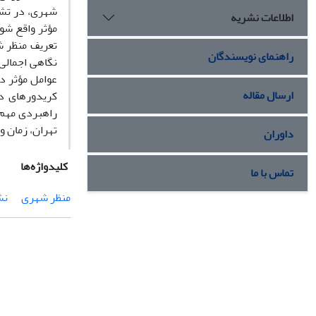
شهری، در تشخ
اطلاعات نشریه
مؤثر واقع شون
تعریف منظر ش
راهنمای نویسندگان
نگاهی اجمالی
عوامل مؤثر در
ارسال مقاله
کریدورهای دی
راهبردی مهم 
تهران، زمان و
داوران
کلیدواژه‌ها
تماس با ما
منظر شهری
نش