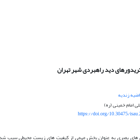
یدورهای دید راهبردی شهر تهران
اضیه زندیه
لی امام خمینی (ره)
https://doi.org/10.30475/isau
های بصری به عنوان بخش مهمی از کیفیت های زیست محیطی سبب شده 