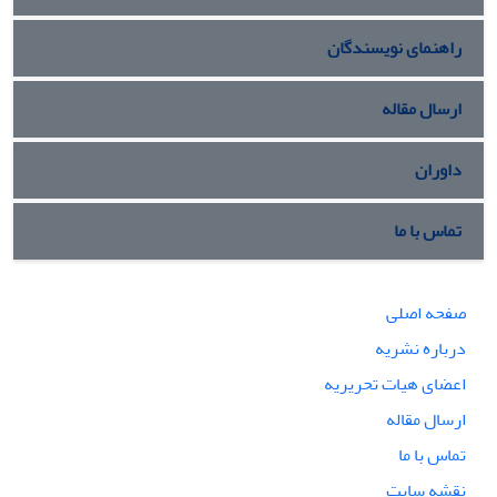
سومین درون‌مایه‌ی مهم هنر قومی در الگوی فضایی و تزئینات ارگ
کریم‌خان تأثیرگذار بوده، که به صورت تنوع گسترده و حضور قوی
راهنمای نویسندگان
دیوارنگاره‌ها با مضمون نقوش انتزاعی و هندسی عناصر طبیعت با
فن و اسلوب اجرای مکتب شیراز نمود یافته است.
ارسال مقاله
داوران
تماس با ما
صفحه اصلی
درباره نشریه
اعضای هیات تحریریه
ارسال مقاله
تماس با ما
نقشه سایت